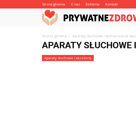
Strona głowna
O nas
Reklama
Kontakt
Strona główna
Aparaty słuchowe i wzmacniacze słu
APARATY SŁUCHOWE I
Aparaty słuchowe i akcesoria