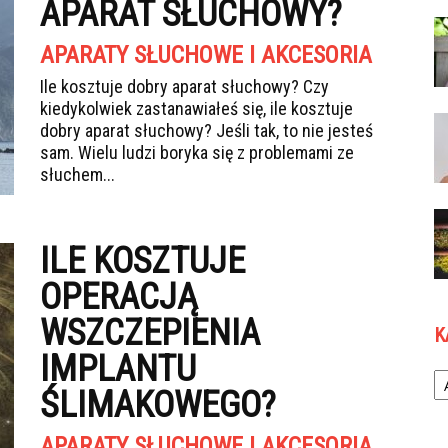
APARAT SŁUCHOWY?
APARATY SŁUCHOWE I AKCESORIA
Ile kosztuje dobry aparat słuchowy? Czy
kiedykolwiek zastanawiałeś się, ile kosztuje
dobry aparat słuchowy? Jeśli tak, to nie jesteś
sam. Wielu ludzi boryka się z problemami ze
słuchem...
ILE KOSZTUJE
OPERACJĄ
WSZCZEPIENIA
K
IMPLANTU
Ka
ŚLIMAKOWEGO?
APARATY SŁUCHOWE I AKCESORIA