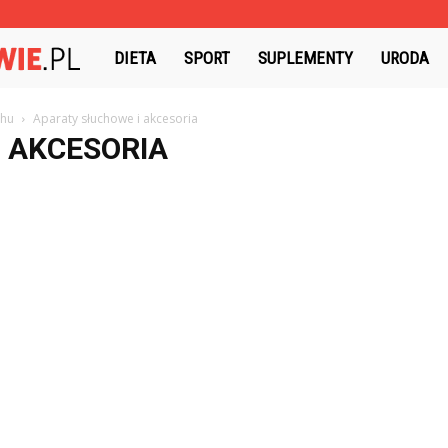
PrywatneZdrowie.pl
DIETA
SPORT
SUPLEMENTY
URODA
chu
Aparaty słuchowe i akcesoria
 AKCESORIA