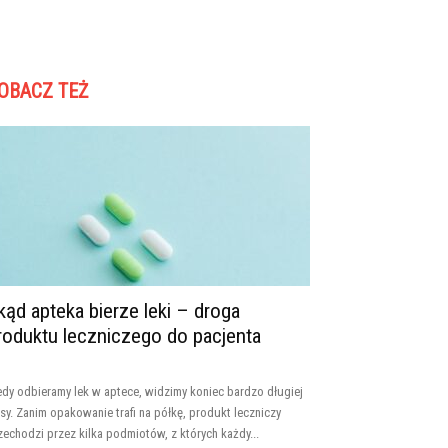
OBACZ TEŻ
kąd apteka bierze leki – droga
roduktu leczniczego do pacjenta
edy odbieramy lek w aptece, widzimy koniec bardzo długiej
asy. Zanim opakowanie trafi na półkę, produkt leczniczy
zechodzi przez kilka podmiotów, z których każdy...