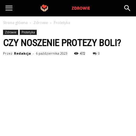
PrywatneZdrowie.pl
Strona główna
Zdrowie
Protetyka
Zdrowie
Protetyka
CZY NOSZENIE PROTEZY BOLI?
Przez
Redakcja
-
6 października 2023
472
0