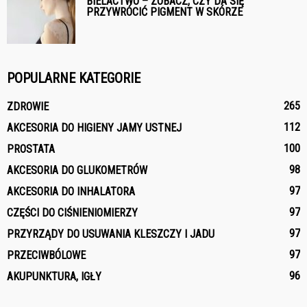
BIELACTWO – ZOBACZ, CZY DA SIĘ
PRZYWRÓCIĆ PIGMENT W SKÓRZE
POPULARNE KATEGORIE
265
ZDROWIE
112
AKCESORIA DO HIGIENY JAMY USTNEJ
100
PROSTATA
98
AKCESORIA DO GLUKOMETRÓW
97
AKCESORIA DO INHALATORA
97
CZĘŚCI DO CIŚNIENIOMIERZY
97
PRZYRZĄDY DO USUWANIA KLESZCZY I JADU
97
PRZECIWBÓLOWE
96
AKUPUNKTURA, IGŁY