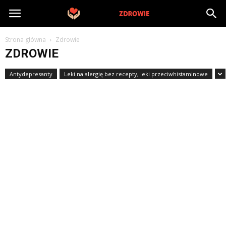
PrywatneZdrowie.pl
Strona główna
Zdrowie
ZDROWIE
Antydepresanty
Leki na alergię bez recepty, leki przeciwhistaminowe