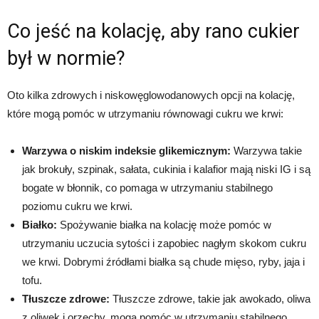
Co jeść na kolację, aby rano cukier
był w normie?
Oto kilka zdrowych i niskowęglowodanowych opcji na kolację,
które mogą pomóc w utrzymaniu równowagi cukru we krwi:
Warzywa o niskim indeksie glikemicznym:
Warzywa takie
jak brokuły, szpinak, sałata, cukinia i kalafior mają niski IG i są
bogate w błonnik, co pomaga w utrzymaniu stabilnego
poziomu cukru we krwi.
Białko:
Spożywanie białka na kolację może pomóc w
utrzymaniu uczucia sytości i zapobiec nagłym skokom cukru
we krwi. Dobrymi źródłami białka są chude mięso, ryby, jaja i
tofu.
Tłuszcze zdrowe:
Tłuszcze zdrowe, takie jak awokado, oliwa
z oliwek i orzechy, mogą pomóc w utrzymaniu stabilnego