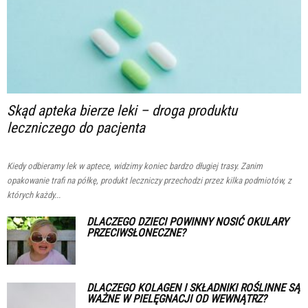
Skąd apteka bierze leki – droga produktu
leczniczego do pacjenta
Kiedy odbieramy lek w aptece, widzimy koniec bardzo długiej trasy. Zanim
opakowanie trafi na półkę, produkt leczniczy przechodzi przez kilka podmiotów, z
których każdy...
DLACZEGO DZIECI POWINNY NOSIĆ OKULARY
PRZECIWSŁONECZNE?
DLACZEGO KOLAGEN I SKŁADNIKI ROŚLINNE SĄ
WAŻNE W PIELĘGNACJI OD WEWNĄTRZ?