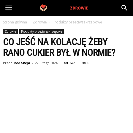
PrywatneZdrowie.pl
Strona główna
Zdrowie
Produkty przeciwzakrzepowe
Zdrowie
Produkty przeciwzakrzepowe
CO JEŚĆ NA KOLACJĘ ŻEBY
RANO CUKIER BYŁ W NORMIE?
Przez
Redakcja
-
22 lutego 2024
642
0