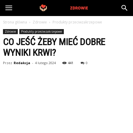
PrywatneZdrowie.pl
Strona główna
Zdrowie
Produkty przeciwzakrzepowe
Zdrowie
Produkty przeciwzakrzepowe
CO JEŚĆ ŻEBY MIEĆ DOBRE
WYNIKI KRWI?
Przez
Redakcja
-
4 lutego 2024
441
0