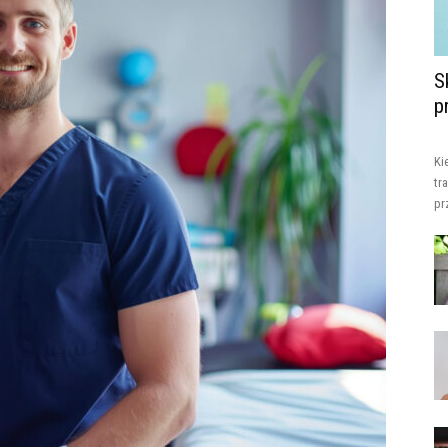
S
p
Ki
tr
pr