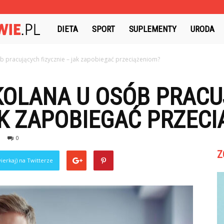
PrywatneZdrowie.pl
DIETA
SPORT
SUPLEMENTY
URODA
ób pracujących fizycznie – jak zapobiegać przeciążeniom?
 KOLANA U OSÓB PRAC
AK ZAPOBIEGAĆ PRZEC
0
Z
ierkaj) na Twitterze