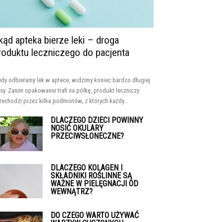
kąd apteka bierze leki – droga
roduktu leczniczego do pacjenta
edy odbieramy lek w aptece, widzimy koniec bardzo długiej
asy. Zanim opakowanie trafi na półkę, produkt leczniczy
zechodzi przez kilka podmiotów, z których każdy...
DLACZEGO DZIECI POWINNY
NOSIĆ OKULARY
PRZECIWSŁONECZNE?
DLACZEGO KOLAGEN I
SKŁADNIKI ROŚLINNE SĄ
WAŻNE W PIELĘGNACJI OD
WEWNĄTRZ?
DO CZEGO WARTO UŻYWAĆ