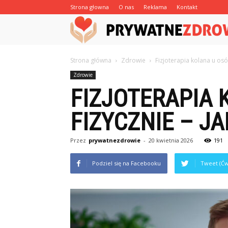
Strona głowna
O nas
Reklama
Kontakt
Strona główna
Zdrowie
Fizjoterapia kolana u os
Zdrowie
FIZJOTERAPIA
FIZYCZNIE – J
Przez
prywatnezdrowie
-
20 kwietnia 2026
191
Podziel się na Facebooku
Tweet (Ćw