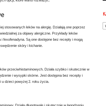
rnych opcji, które warto rozważyć.
we
K
Ka
ej stosowanych leków na alergię. Działają one poprzez
owiedzialnej za objawy alergiczne. Przykłady leków
a i fexofenadyna. Są one dostępne bez recepty i mogą
 swędzenie skóry i kichanie.
leków przeciwhistaminowych. Działa szybko i skutecznie w
wędzenie i wysypki skórne. Jest dostępna bez recepty i
u dzieci powyżej 2. roku życia.
taminowy. Działa długotrwale i skutecznie w łagodzeniu