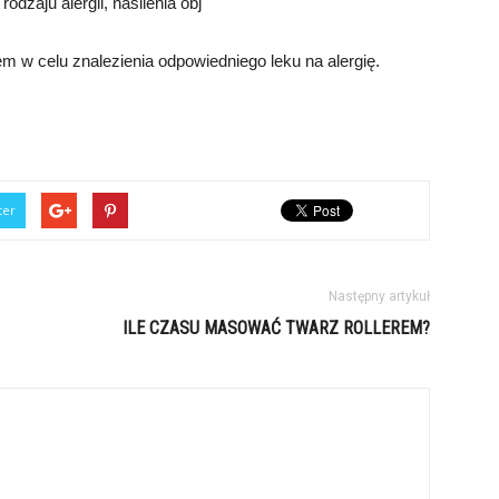
odzaju alergii, nasilenia obj
em w celu znalezienia odpowiedniego leku na alergię.
ter
Następny artykuł
ILE CZASU MASOWAĆ TWARZ ROLLEREM?