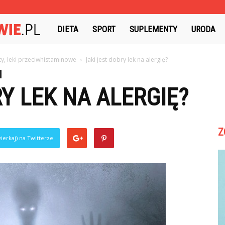
PrywatneZdrowie.pl
DIETA
SPORT
SUPLEMENTY
URODA
ty, leki przeciwhistaminowe
Jaki jest dobry lek na alergię?
Y LEK NA ALERGIĘ?
Z
ierkaj) na Twitterze