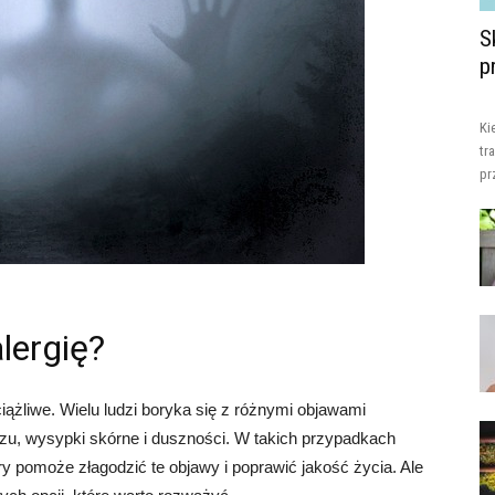
S
p
Ki
tr
pr
alergię?
iążliwe. Wielu ludzi boryka się z różnymi objawami
oczu, wysypki skórne i duszności. W takich przypadkach
ry pomoże złagodzić te objawy i poprawić jakość życia. Ale