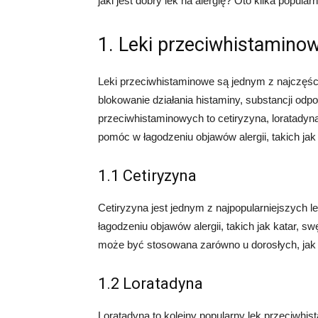
jaki jest dobry lek na alergię? Oto kilka popula
1. Leki przeciwhistamino
Leki przeciwhistaminowe są jednym z najczęści
blokowanie działania histaminy, substancji odp
przeciwhistaminowych to cetiryzyna, loratadyn
pomóc w łagodzeniu objawów alergii, takich jak
1.1 Cetiryzyna
Cetiryzyna jest jednym z najpopularniejszych 
łagodzeniu objawów alergii, takich jak katar, s
może być stosowana zarówno u dorosłych, jak i 
1.2 Loratadyna
Loratadyna to kolejny popularny lek przeciwhis