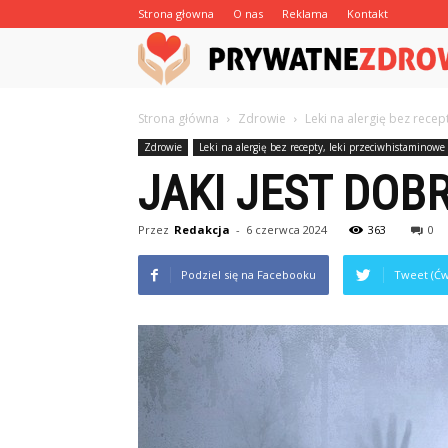
Strona głowna
O nas
Reklama
Kontakt
Strona główna
Zdrowie
Leki na alergię bez recep
Zdrowie
Leki na alergię bez recepty, leki przeciwhistaminowe
JAKI JEST DOBR
Przez
Redakcja
-
6 czerwca 2024
363
0
Podziel się na Facebooku
Tweet (Ćw