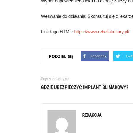
Wybór odpowiedniego leku na alergię zależy od r
Wezwanie do działania: Skonsultuj się z lekarz
Link tagu HTML:
https://www.rebeliakultury.pl/
PODZIEL SIĘ
Facebook
Twit
Poprzedni artykuł
GDZIE UBEZPIECZYĆ IMPLANT ŚLIMAKOWY?
REDAKCJA