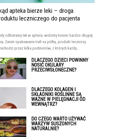
kąd apteka bierze leki – droga
roduktu leczniczego do pacjenta
edy odbieramy lek w aptece, widzimy koniec bardzo długiej
asy. Zanim opakowanie trafi na półkę, produkt leczniczy
zechodzi przez kilka podmiotów, z których każdy...
DLACZEGO DZIECI POWINNY
NOSIĆ OKULARY
PRZECIWSŁONECZNE?
DLACZEGO KOLAGEN I
SKŁADNIKI ROŚLINNE SĄ
WAŻNE W PIELĘGNACJI OD
WEWNĄTRZ?
DO CZEGO WARTO UŻYWAĆ
WARZYW SUSZONYCH
NATURALNIE?